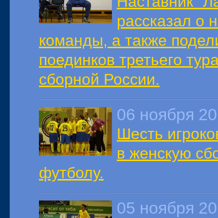
Наставник "Л
рассказал о 
команды, а также подел
поединков третьего тур
сборной России.
06 ноября 2
Шесть игроко
в женскую сб
футболу.
05 ноября 2