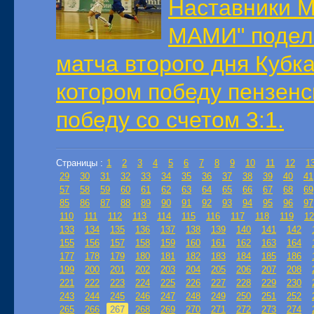
Наставники М
МАМИ" подел
матча второго дня Кубка
котором победу пензен
победу со счетом 3:1.
Страницы :
1
2
3
4
5
6
7
8
9
10
11
12
1
29
30
31
32
33
34
35
36
37
38
39
40
41
57
58
59
60
61
62
63
64
65
66
67
68
69
85
86
87
88
89
90
91
92
93
94
95
96
97
110
111
112
113
114
115
116
117
118
119
12
133
134
135
136
137
138
139
140
141
142
155
156
157
158
159
160
161
162
163
164
177
178
179
180
181
182
183
184
185
186
199
200
201
202
203
204
205
206
207
208
221
222
223
224
225
226
227
228
229
230
243
244
245
246
247
248
249
250
251
252
265
266
267
268
269
270
271
272
273
274