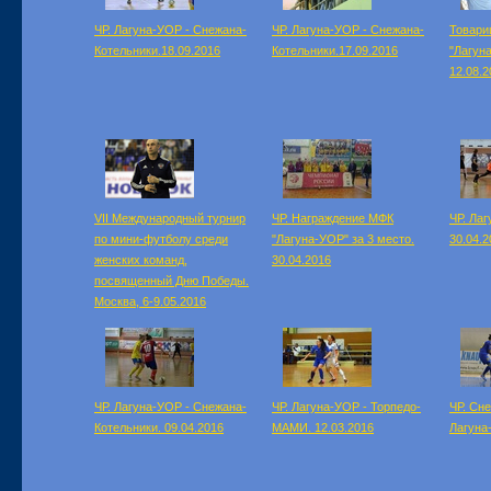
ЧР. Лагуна-УОР - Снежана-
ЧР. Лагуна-УОР - Снежана-
Товари
Котельники.18.09.2016
Котельники.17.09.2016
"Лагуна
12.08.2
VII Международный турнир
ЧР. Награждение МФК
ЧР. Ла
по мини-футболу среди
"Лагуна-УОР" за 3 место.
30.04.2
женских команд,
30.04.2016
посвященный Дню Победы.
Москва, 6-9.05.2016
ЧР. Лагуна-УОР - Снежана-
ЧР. Лагуна-УОР - Торпедо-
ЧР. Сн
Котельники. 09.04.2016
МАМИ. 12.03.2016
Лагуна