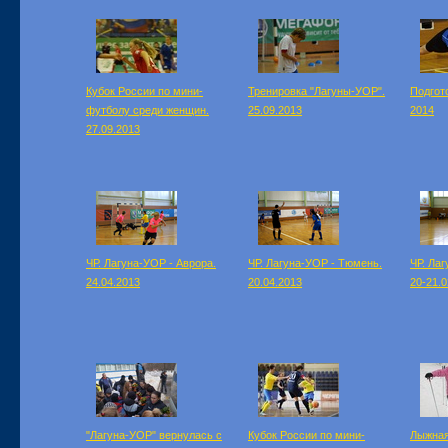
Кубок России по мини-
Тренировка "Лагуны-УОР".
Подгото
футболу среди женщин.
25.09.2013
2014
27.09.2013
ЧР. Лагуна-УОР - Аврора.
ЧР. Лагуна-УОР - Тюмень.
ЧР. Ла
24.04.2013
20.04.2013
20-21.0
"Лагуна-УОР" вернулась с
Кубок России по мини-
Лыжная