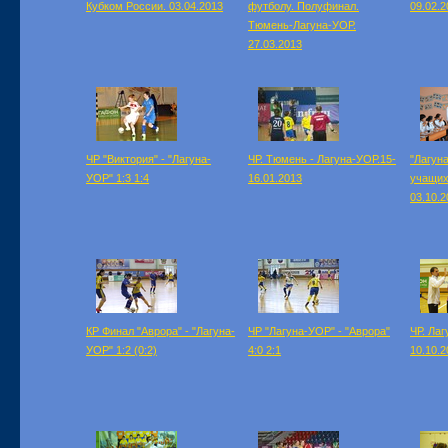
Кубком России. 03.04.2013
футболу. Полуфинал.
09.02.2
Тюмень-Лагуна-УОР.
27.03.2013
ЧР "Виктория" - "Лагуна-
ЧР. Тюмень - Лагуна-УОР.15-
"Лагуна
УОР" 1:3 1:4
16.01.2013
учащих
03.10.2
КР Финал "Аврора" - "Лагуна-
ЧР "Лагуна-УОР" - "Аврора"
ЧР. Ла
УОР" 1:2 (0:2)
4:0 2:1
10.10.2