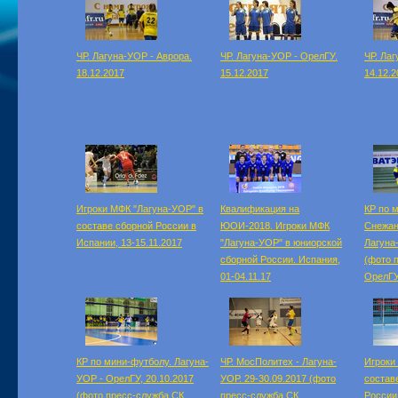
ЧР. Лагуна-УОР - Аврора.
ЧР. Лагуна-УОР - ОрелГУ.
ЧР. Ла
18.12.2017
15.12.2017
14.12.2
Игроки МФК "Лагуна-УОР" в
Квалификация на
КР по 
составе сборной России в
ЮОИ-2018. Игроки МФК
Снежан
Испании, 13-15.11.2017
"Лагуна-УОР" в юниорской
Лагуна
сборной России. Испания,
(фото 
01-04.11.17
ОрелГУ
КР по мини-футболу. Лагуна-
ЧР. МосПолитех - Лагуна-
Игроки
УОР - ОрелГУ, 20.10.2017
УОР. 29-30.09.2017 (фото
состав
(фото пресс-служба СК
пресс-служба СК
России