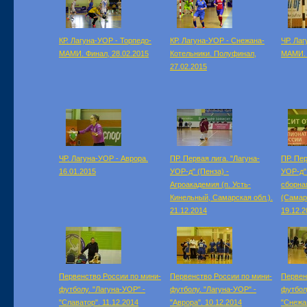
КР. Лагуна-УОР - Торпедо-
КР. Лагуна-УОР - Снежана-
ЧР. Ла
МАМИ. Финал, 28.02.2015
Котельники. Полуфинал,
МАМИ. 
27.02.2015
ЧР. Лагуна-УОР - Аврора.
ПР. Первая лига. "Лагуна-
ПР. Пер
16.01.2015
УОР-д" (Пенза) -
УОР-д"
Агроакадемия (п. Усть-
сборна
Кинельный, Самарская обл.).
(Самар
21.12.2014
19.12.2
Первенство России по мини-
Первенство России по мини-
Первен
футболу. "Лагуна-УОР" -
футболу. "Лагуна-УОР" -
футбол
"Славатор". 11.12.2014
"Аврора". 10.12.2014
"Снежа