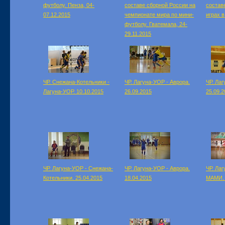
футболу. Пенза, 04-
составе сборной России на
состав
07.12.2015
чемпионате мира по мини-
играх в
футболу. Гватемала, 24-
29.11.2015
ЧР. Снежана-Котельники -
ЧР. Лагуна-УОР - Аврора.
ЧР. Лаг
Лагуна-УОР. 10.10.2015
26.09.2015
25.09.2
ЧР. Лагуна-УОР - Снежана-
ЧР. Лагуна-УОР - Аврора.
ЧР. Ла
Котельники. 25.04.2015
18.04.2015
МАМИ. 