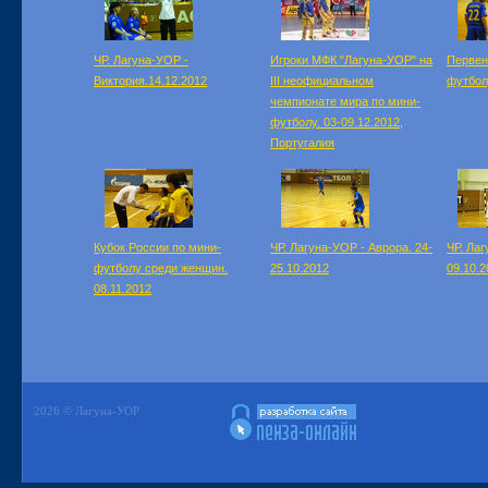
ЧР. Лагуна-УОР -
Игроки МФК "Лагуна-УОР" на
Первен
Виктория.14.12.2012
III неофициальном
футболу
чемпионате мира по мини-
футболу. 03-09.12.2012,
Португалия
Кубок России по мини-
ЧР. Лагуна-УОР - Аврора. 24-
ЧР. Ла
футболу среди женщин.
25.10.2012
09.10.2
08.11.2012
2026 © Лагуна-УОР