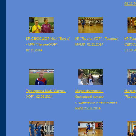
09.12.2
КР. СДЮСШОР №14 "Волга"
КР. "Лагуна-УОР" - Торпедо-
КР. То
- МФК "Лагуна-УОР".
МАМИ. 01.11.2014
СДЮСШ
02.11.2014
31.10.2
Тренировка МФК "Лагуна-
Мария Филисова -
Награж
УОР". 02.09.2014
бронзовый призер
"Лагуна
студенческого чемпионата
мира.25.07.2014