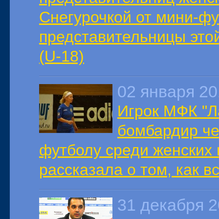
Снегурочкой от мини-фу
представительницы это
(U-18)
02 января 2
Игрок МФК "Л
бомбардир че
футболу среди женских
рассказала о том, как в
31 декабря 