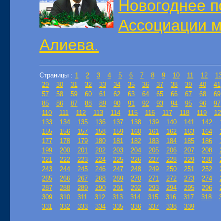
Новогоднее п
Ассоциации 
Алиева.
Страницы :
1
2
3
4
5
6
7
8
9
10
11
12
1
29
30
31
32
33
34
35
36
37
38
39
40
41
57
58
59
60
61
62
63
64
65
66
67
68
69
85
86
87
88
89
90
91
92
93
94
95
96
97
110
111
112
113
114
115
116
117
118
119
12
133
134
135
136
137
138
139
140
141
142
155
156
157
158
159
160
161
162
163
164
177
178
179
180
181
182
183
184
185
186
199
200
201
202
203
204
205
206
207
208
221
222
223
224
225
226
227
228
229
230
243
244
245
246
247
248
249
250
251
252
265
266
267
268
269
270
271
272
273
274
287
288
289
290
291
292
293
294
295
296
309
310
311
312
313
314
315
316
317
318
331
332
333
334
335
336
337
338
339