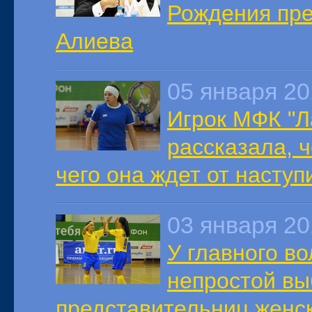
Рождения пр
Алиева
05 января 2
Игрок МФК "Л
рассказала, 
чего она ждет от насту
03 января 2
У главного в
непростой выб
представительниц женс