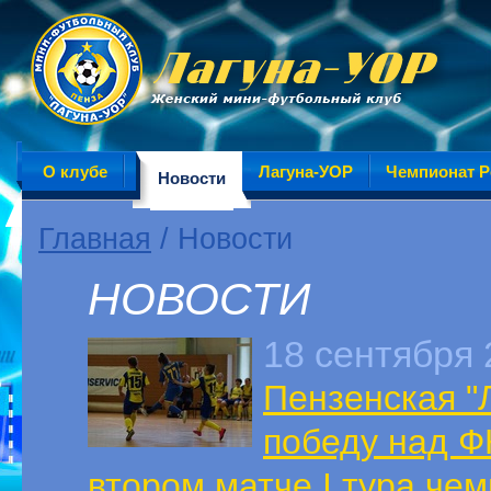
О клубе
Лагуна-УОР
Чемпионат Р
Новости
Главная
/ Новости
НОВОСТИ
18 сентября 
Пензенская "
победу над Ф
втором матче I тура че