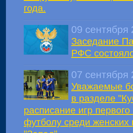
года.
09 сентября 
Заседание П
РФС состояло
07 сентября 
Уважаемые б
в разделе "К
расписание игр первого 
футболу среди женских