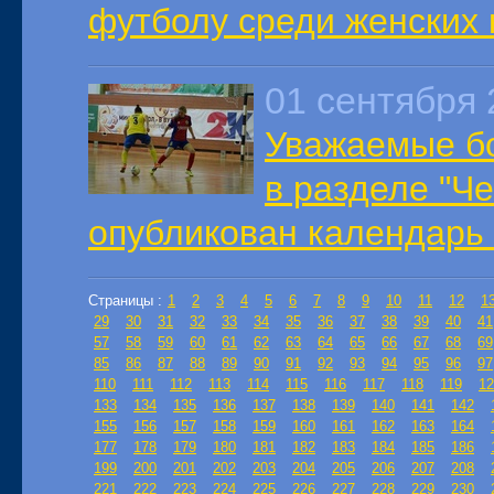
футболу среди женских к
01 сентября 
Уважаемые б
в разделе "Ч
опубликован календарь 
Страницы :
1
2
3
4
5
6
7
8
9
10
11
12
1
29
30
31
32
33
34
35
36
37
38
39
40
41
57
58
59
60
61
62
63
64
65
66
67
68
69
85
86
87
88
89
90
91
92
93
94
95
96
97
110
111
112
113
114
115
116
117
118
119
12
133
134
135
136
137
138
139
140
141
142
155
156
157
158
159
160
161
162
163
164
177
178
179
180
181
182
183
184
185
186
199
200
201
202
203
204
205
206
207
208
221
222
223
224
225
226
227
228
229
230