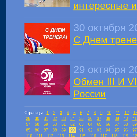
интересные и
30 октября 2
С Днем трене
29 октября 2
Обмен III И V
России
Страницы :
1
2
3
4
5
6
7
8
9
10
11
12
1
29
30
31
32
33
34
35
36
37
38
39
40
41
57
58
59
60
61
62
63
64
65
66
67
68
69
85
86
87
88
89
90
91
92
93
94
95
96
97
110
111
112
113
114
115
116
117
118
119
12