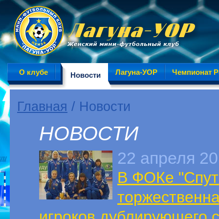
О клубе
Лагуна-УОР
Чемпионат Р
Новости
Главная
/ Новости
НОВОСТИ
22 апреля 2
В ФОКе "Спут
торжественна
игроков дублирующего 