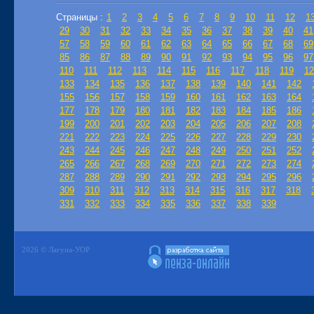
Страницы :
1
2
3
4
5
6
7
8
9
10
11
12
1
29
30
31
32
33
34
35
36
37
38
39
40
41
57
58
59
60
61
62
63
64
65
66
67
68
69
85
86
87
88
89
90
91
92
93
94
95
96
97
110
111
112
113
114
115
116
117
118
119
12
133
134
135
136
137
138
139
140
141
142
155
156
157
158
159
160
161
162
163
164
177
178
179
180
181
182
183
184
185
186
199
200
201
202
203
204
205
206
207
208
221
222
223
224
225
226
227
228
229
230
243
244
245
246
247
248
249
250
251
252
265
266
267
268
269
270
271
272
273
274
287
288
289
290
291
292
293
294
295
296
309
310
311
312
313
314
315
316
317
318
331
332
333
334
335
336
337
338
339
2026 © Лагуна-УОР