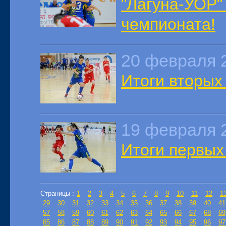
"Лагуна-УОР"
чемпионата!
20 февраля 
Итоги вторых
19 февраля 
Итоги первых
Страницы :
1
2
3
4
5
6
7
8
9
10
11
12
1
29
30
31
32
33
34
35
36
37
38
39
40
41
57
58
59
60
61
62
63
64
65
66
67
68
69
85
86
87
88
89
90
91
92
93
94
95
96
97