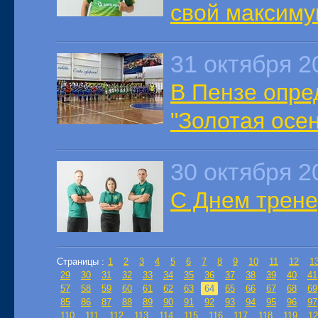
свой максиму
31 октября 2
В Пензе опре
"Золотая осен
30 октября 2
С Днем трене
Страницы :
1
2
3
4
5
6
7
8
9
10
11
12
1
29
30
31
32
33
34
35
36
37
38
39
40
41
57
58
59
60
61
62
63
64
65
66
67
68
69
85
86
87
88
89
90
91
92
93
94
95
96
97
110
111
112
113
114
115
116
117
118
119
12