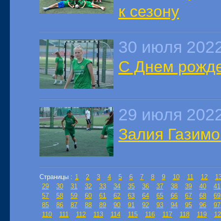
к сезону
30 июля 202
С Днем рожде
29 июля 202
Залия Газимо
Страницы :
1
2
3
4
5
6
7
8
9
10
11
12
1
29
30
31
32
33
34
35
36
37
38
39
40
41
57
58
59
60
61
62
63
64
65
66
67
68
69
85
86
87
88
89
90
91
92
93
94
95
96
97
110
111
112
113
114
115
116
117
118
119
12