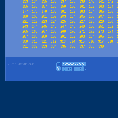
133
134
135
136
137
138
139
140
141
142
155
156
157
158
159
160
161
162
163
164
177
178
179
180
181
182
183
184
185
186
199
200
201
202
203
204
205
206
207
208
221
222
223
224
225
226
227
228
229
230
243
244
245
246
247
248
249
250
251
252
265
266
267
268
269
270
271
272
273
274
287
288
289
290
291
292
293
294
295
296
309
310
311
312
313
314
315
316
317
318
331
332
333
334
335
336
337
338
339
2026 © Лагуна-УОР