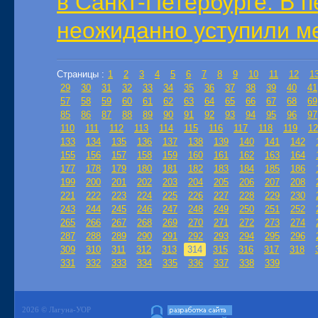
в Санкт-Петербурге. В 
неожиданно уступили ме
Страницы :
1
2
3
4
5
6
7
8
9
10
11
12
1
29
30
31
32
33
34
35
36
37
38
39
40
41
57
58
59
60
61
62
63
64
65
66
67
68
69
85
86
87
88
89
90
91
92
93
94
95
96
97
110
111
112
113
114
115
116
117
118
119
12
133
134
135
136
137
138
139
140
141
142
155
156
157
158
159
160
161
162
163
164
177
178
179
180
181
182
183
184
185
186
199
200
201
202
203
204
205
206
207
208
221
222
223
224
225
226
227
228
229
230
243
244
245
246
247
248
249
250
251
252
265
266
267
268
269
270
271
272
273
274
287
288
289
290
291
292
293
294
295
296
309
310
311
312
313
314
315
316
317
318
331
332
333
334
335
336
337
338
339
2026 © Лагуна-УОР