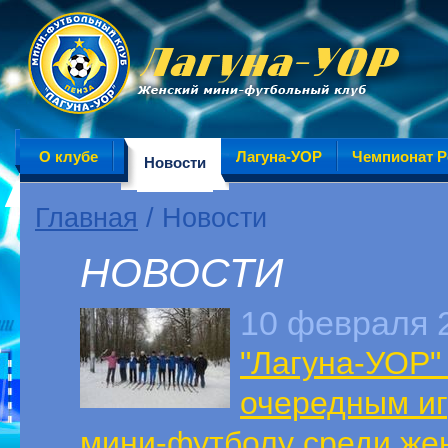
О клубе
Лагуна-УОР
Чемпионат Р
Новости
Главная
/ Новости
НОВОСТИ
10 февраля 
"Лагуна-УОР"
очередным иг
мини-футболу среди жен