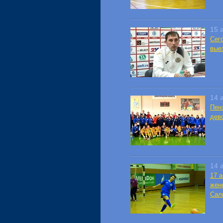
15 
Сег
вые
14 
Пен
дев
14 
17 
жен
Сал