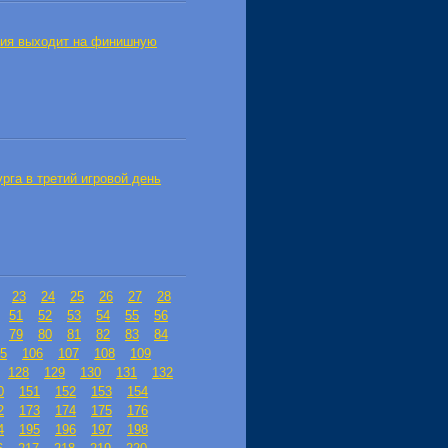
ния выходит на финишную
рга в третий игровой день
23
24
25
26
27
28
51
52
53
54
55
56
79
80
81
82
83
84
5
106
107
108
109
128
129
130
131
132
0
151
152
153
154
2
173
174
175
176
4
195
196
197
198