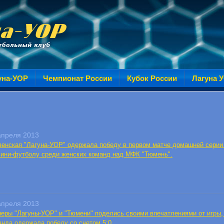
уна-УОР
Чемпионат России
Кубок России
Лагуна 
апреля 2013
зенская "Лагуна-УОР" одержала победу в первом матче домашней серии 
мини-футболу среди женских команд над МФК "Тюмень".
апреля 2013
неры "Лагуны-УОР" и "Тюмени" поделись своими впечатлениями от игры, 
анда одержала победу со счетом 5:0.