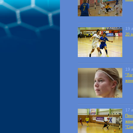
19 
20 
19 
"Ла
жен
17 
Пен
жен
"Сн