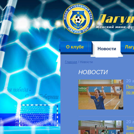
О клубе
Лаг
Новости
Главная
/ Новости
НОВОСТИ
20 
Пен
по 
20 
Тре
ком