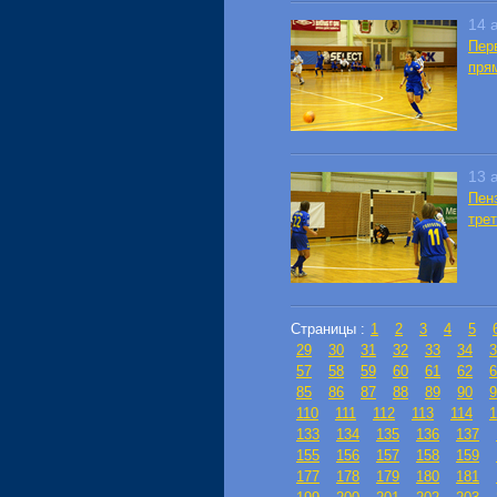
14 
Пер
пря
13 
Пен
тре
Страницы :
1
2
3
4
5
29
30
31
32
33
34
3
57
58
59
60
61
62
6
85
86
87
88
89
90
9
110
111
112
113
114
1
133
134
135
136
137
155
156
157
158
159
177
178
179
180
181