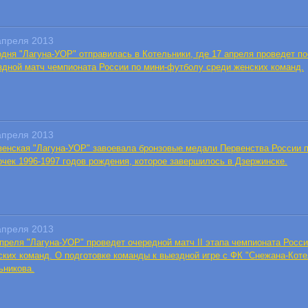
апреля 2013
одня "Лагуна-УОР" отправилась в Котельники, где 17 апреля проведет п
здной матч чемпионата России по мини-футболу среди женских команд.
апреля 2013
зенская "Лагуна-УОР" завоевала бронзовые медали Первенства России 
очек 1996-1997 годов рождения, которое завершилось в Дзержинске.
апреля 2013
апреля "Лагуна-УОР" проведет очередной матч II этапа чемпионата Росс
ских команд. О подготовке команды к выездной игре с ФК "Снежана-Кот
ьникова.