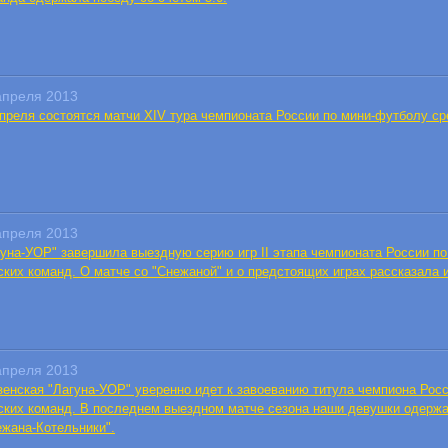
апреля 2013
апреля состоятся матчи XIV тура чемпионата России по мини-футболу ср
апреля 2013
гуна-УОР" завершила выездную серию игр II этапа чемпионата России п
ских команд. О матче со "Снежаной" и о предстоящих играх рассказала 
апреля 2013
зенская "Лагуна-УОР" уверенно идет к завоеванию титула чемпиона Рос
ских команд. В последнем выездном матче сезона наши девушки одержа
ежана-Котельники".