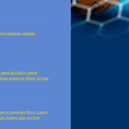
еди женских команд.
о мини-футболу среди
игрок команды Юлия Титова.
сии по мини-футболу среди
ли победу над клубом