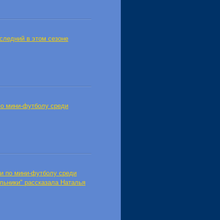
оследний в этом сезоне
по мини-футболу среди
ии по мини-футболу среди
ельники" рассказала Наталья