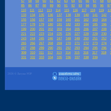
57
58
59
60
61
62
63
64
65
66
67
68
69
85
86
87
88
89
90
91
92
93
94
95
96
97
110
111
112
113
114
115
116
117
118
119
12
133
134
135
136
137
138
139
140
141
142
155
156
157
158
159
160
161
162
163
164
177
178
179
180
181
182
183
184
185
186
199
200
201
202
203
204
205
206
207
208
221
222
223
224
225
226
227
228
229
230
243
244
245
246
247
248
249
250
251
252
265
266
267
268
269
270
271
272
273
274
287
288
289
290
291
292
293
294
295
296
309
310
311
312
313
314
315
316
317
318
331
332
333
334
335
336
337
338
339
2026 © Лагуна-УОР