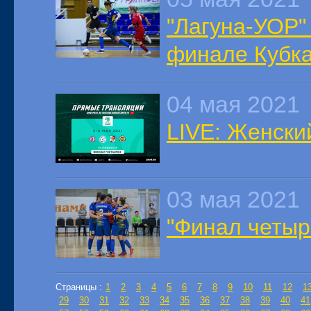
"Лагуна-УОР"
финале Кубка
04 мая 2021
LIVE: Женски
03 мая 2021
"Финал четыр
Страницы :
1
2
3
4
5
6
7
8
9
10
11
12
1
29
30
31
32
33
34
35
36
37
38
39
40
41