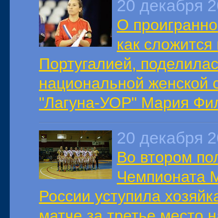
20 декабря 
О проигранно
как сложится 
Португалией, поделила
национальной женской 
"Лагуна-УОР" Мария Фи
20 декабря 
Во втором по
Чемпионата М
России уступила хозяйка
матче за третье место