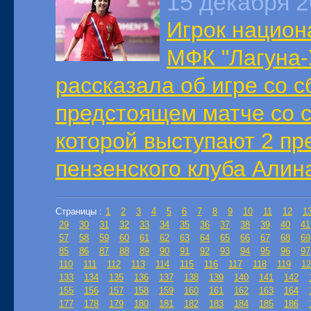
15 декабря 
Игрок национ
МФК "Лагуна-
рассказала об игре со 
предстоящем матче со с
которой выступают 2 п
пензенского клуба Алин
Страницы :
1
2
3
4
5
6
7
8
9
10
11
12
1
29
30
31
32
33
34
35
36
37
38
39
40
41
57
58
59
60
61
62
63
64
65
66
67
68
69
85
86
87
88
89
90
91
92
93
94
95
96
97
110
111
112
113
114
115
116
117
118
119
12
133
134
135
136
137
138
139
140
141
142
155
156
157
158
159
160
161
162
163
164
177
178
179
180
181
182
183
184
185
186