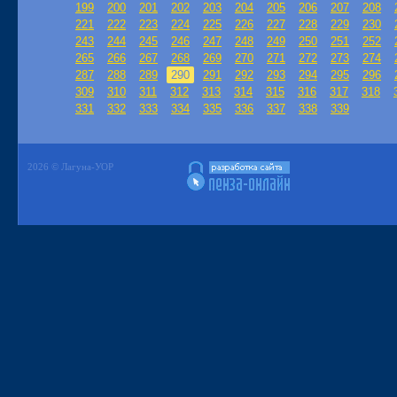
199
200
201
202
203
204
205
206
207
208
221
222
223
224
225
226
227
228
229
230
243
244
245
246
247
248
249
250
251
252
265
266
267
268
269
270
271
272
273
274
287
288
289
290
291
292
293
294
295
296
309
310
311
312
313
314
315
316
317
318
331
332
333
334
335
336
337
338
339
2026 © Лагуна-УОР