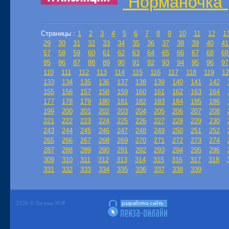
"Норманочка"
Страницы :
1
2
3
4
5
6
7
8
9
10
11
12
1
29
30
31
32
33
34
35
36
37
38
39
40
41
57
58
59
60
61
62
63
64
65
66
67
68
69
85
86
87
88
89
90
91
92
93
94
95
96
97
110
111
112
113
114
115
116
117
118
119
12
133
134
135
136
137
138
139
140
141
142
155
156
157
158
159
160
161
162
163
164
177
178
179
180
181
182
183
184
185
186
199
200
201
202
203
204
205
206
207
208
221
222
223
224
225
226
227
228
229
230
243
244
245
246
247
248
249
250
251
252
265
266
267
268
269
270
271
272
273
274
287
288
289
290
291
292
293
294
295
296
309
310
311
312
313
314
315
316
317
318
331
332
333
334
335
336
337
338
339
2026 © Лагуна-УОР