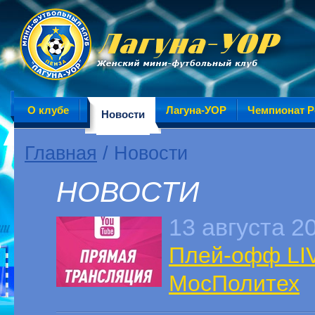
О клубе
Лагуна-УОР
Чемпионат Р
Новости
Главная
/ Новости
НОВОСТИ
13 августа 2
Плей-офф LIV
МосПолитех