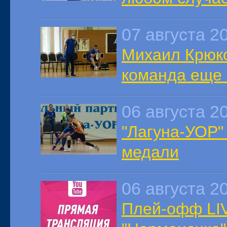
07 августа 2
Михаил Крюко
команда еще 
06 августа 2
"Лагуна-УОР"
медали
06 августа 2
Плей-офф LIV