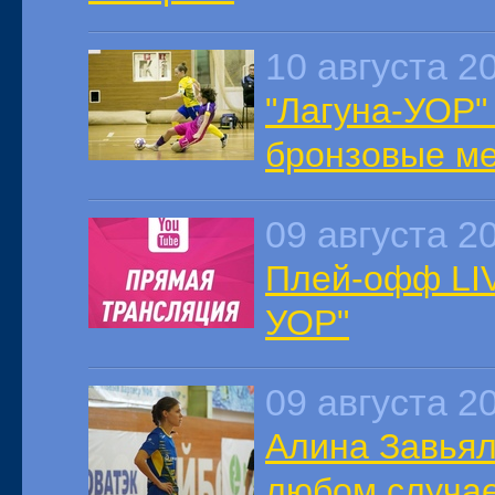
10 августа 2
"Лагуна-УОР"
бронзовые м
09 августа 2
Плей-офф LIV
УОР"
09 августа 2
Алина Завьял
любом случа