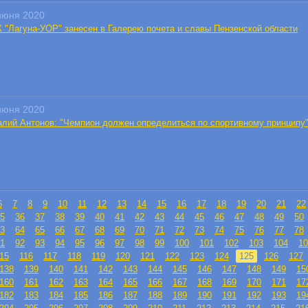
июня 2020
 "Лагуна-УОР" занесен в Галерею почета и славы Пензенской области
июня 2020
алий Антонов: "Чемпион должен определиться по спортивному принципу
6
7
8
9
10
11
12
13
14
15
16
17
18
19
20
21
22
5
36
37
38
39
40
41
42
43
44
45
46
47
48
49
50
3
64
65
66
67
68
69
70
71
72
73
74
75
76
77
78
1
92
93
94
95
96
97
98
99
100
101
102
103
104
10
15
116
117
118
119
120
121
122
123
124
125
126
127
138
139
140
141
142
143
144
145
146
147
148
149
15
160
161
162
163
164
165
166
167
168
169
170
171
17
182
183
184
185
186
187
188
189
190
191
192
193
19