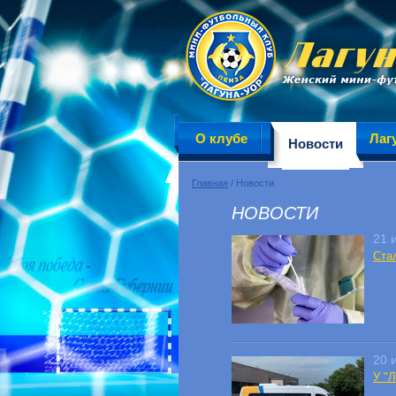
О клубе
Лаг
Новости
Главная
/ Новости
НОВОСТИ
21 
Ста
20 
У "