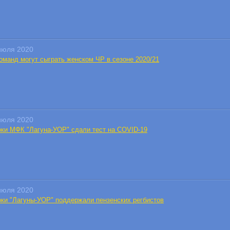
июля 2020
команд могут сыграть женском ЧР в сезоне 2020/21
июля 2020
оки МФК "Лагуна-УОР" сдали тест на COVID-19
июля 2020
оки "Лагуны-УОР" поддержали пензенских регбистов