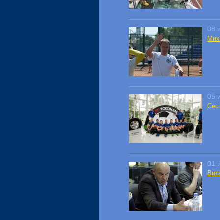
08 
Мих
05 
Сес
01 
Вит