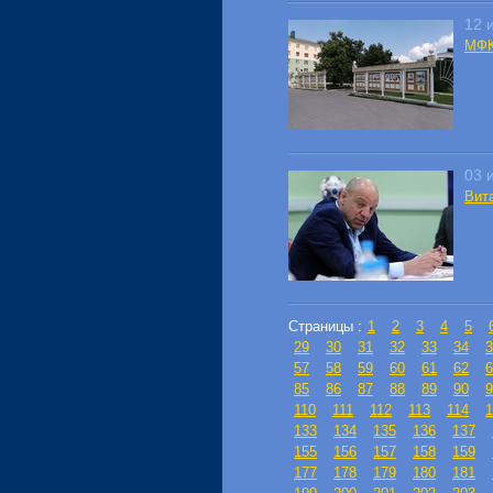
12 
МФК
03 
Вит
Страницы :
1
2
3
4
5
29
30
31
32
33
34
3
57
58
59
60
61
62
6
85
86
87
88
89
90
9
110
111
112
113
114
1
133
134
135
136
137
155
156
157
158
159
177
178
179
180
181