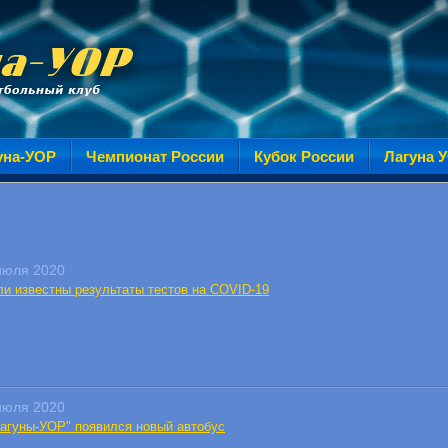
уна-УОР
Чемпионат России
Кубок России
Лагуна 
июля 2020
ли известны результаты тестов на COVID-19
июля 2020
Лагуны-УОР" появился новый автобус