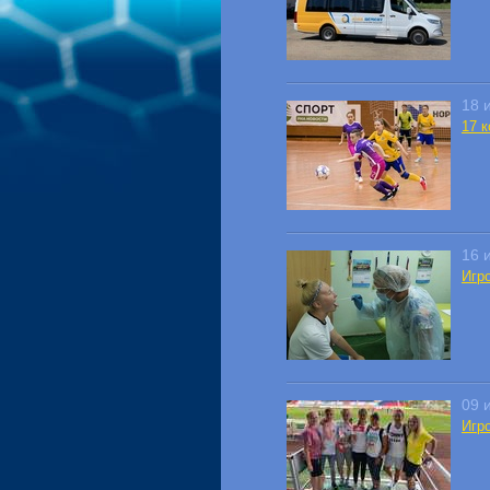
18 
17 
16 
Игр
09 
Игр