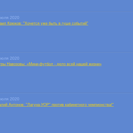
июля 2020
аил Крюков: "Хочется уже быть в гуще событий"
июля 2020
тры Навозовы: «Мини-футбол - дело всей нашей жизни»
июля 2020
алий Антонов: "Лагуна-УОР" против кабинетного чемпионства!"