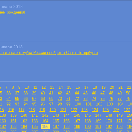
января 2018
нем рождения!
января 2018
ал женского кубка России пройдет в Санкт-Петербурге
6
7
8
9
10
11
12
13
14
15
16
17
18
19
20
21
22
5
36
37
38
39
40
41
42
43
44
45
46
47
48
49
50
3
64
65
66
67
68
69
70
71
72
73
74
75
76
77
78
1
92
93
94
95
96
97
98
99
100
101
102
103
104
10
15
116
117
118
119
120
121
122
123
124
125
126
127
138
139
140
141
142
143
144
145
146
147
148
149
15
160
161
162
163
164
165
166
167
168
169
170
171
17
182
183
184
185
186
187
188
189
190
191
192
193
19