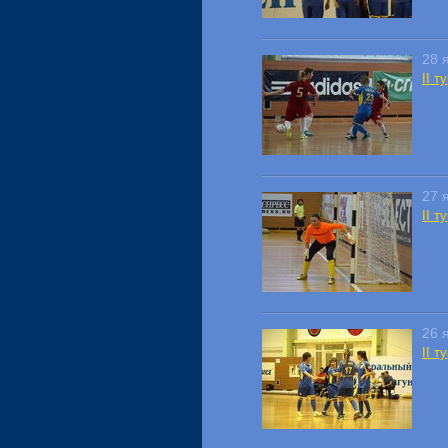
28 
II 
27 
II 
26 
II 