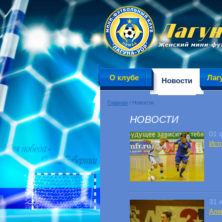
О клубе
Лаг
Новости
Главная
/ Новости
НОВОСТИ
01 
Ист
31 
Але