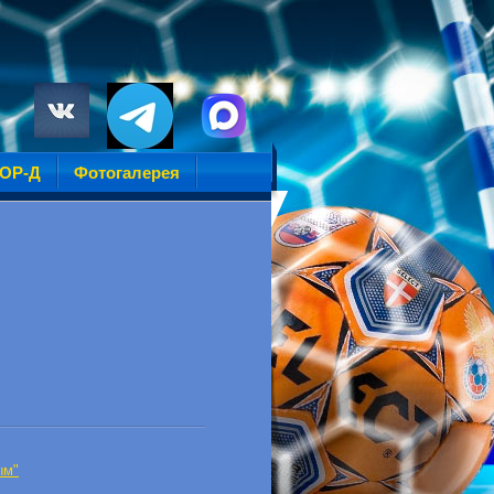
УОР-Д
Фотогалерея
ым"