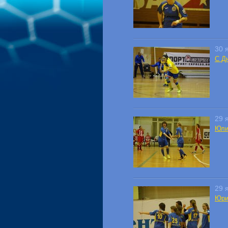
30 
С Д
29 
Юли
29 
Юри