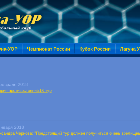
уна-УОР
Чемпионат России
Кубок России
Лагуна 
февраля 2018
ория противостояний:IX тур
января 2018
ксандра Чернова: "Предстоящий тур должен получиться очень зрелищн