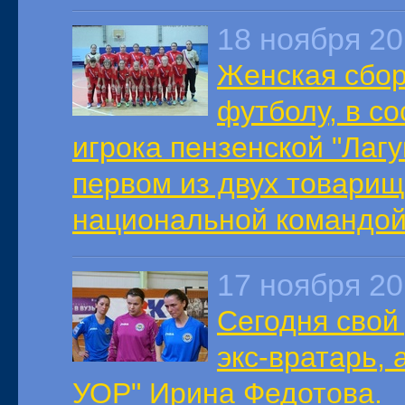
18 ноября 2
Женская сбор
футболу, в с
игрока пензенской "Лаг
первом из двух товарищ
национальной командой
17 ноября 2
Сегодня свой
экс-вратарь,
УОР" Ирина Федотова.