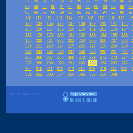
29
30
31
32
33
34
35
36
37
38
39
40
41
57
58
59
60
61
62
63
64
65
66
67
68
69
85
86
87
88
89
90
91
92
93
94
95
96
97
110
111
112
113
114
115
116
117
118
119
12
133
134
135
136
137
138
139
140
141
142
155
156
157
158
159
160
161
162
163
164
177
178
179
180
181
182
183
184
185
186
199
200
201
202
203
204
205
206
207
208
221
222
223
224
225
226
227
228
229
230
243
244
245
246
247
248
249
250
251
252
265
266
267
268
269
270
271
272
273
274
287
288
289
290
291
292
293
294
295
296
309
310
311
312
313
314
315
316
317
318
331
332
333
334
335
336
337
338
339
2026 © Лагуна-УОР