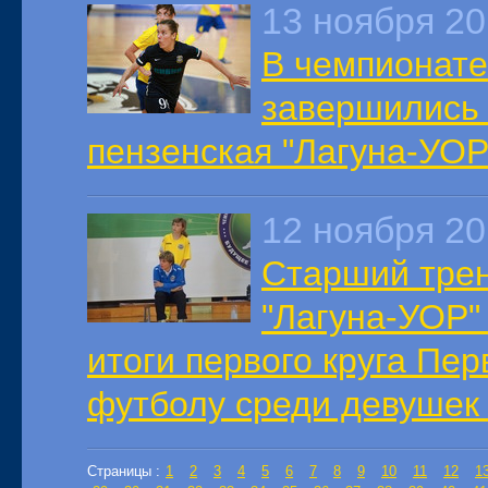
13 ноября 2
В чемпионате
завершились 
пензенская "Лагуна-УОР
12 ноября 2
Старший тре
"Лагуна-УОР"
итоги первого круга Пер
футболу среди девушек 
Страницы :
1
2
3
4
5
6
7
8
9
10
11
12
1