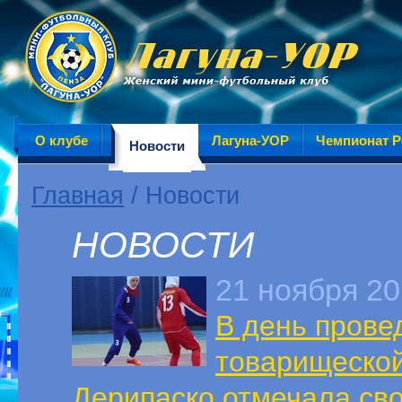
О клубе
Лагуна-УОР
Чемпионат Р
Новости
Главная
/ Новости
НОВОСТИ
21 ноября 2
В день прове
товарищеской
Дерипаско отмечала св