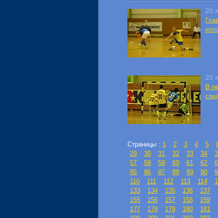
20 
Гла
кото
20 
В п
сре
Страницы :
1
2
3
4
5
29
30
31
32
33
34
3
57
58
59
60
61
62
6
85
86
87
88
89
90
9
110
111
112
113
114
1
133
134
135
136
137
155
156
157
158
159
177
178
179
180
181