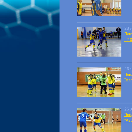
28 
Пен
- 2:0
26 
Пенз
"Авр
26 
Пре
"Авр