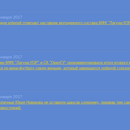
января 2017
одня юбилей отмечает наставник молодежного состава МФК "Лагуна-УО
января 2017
оки МФК "Лагуна-УОР" и СК "ОрелГУ" прокомментировали итоги второго м
си по мини-футболу среди женщин, который завершился победой сурского
января 2017
опечные Юрия Новикова не оставили шансов сопернику, прервав тем с
тивостояний.