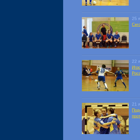
25 
Сег
22 
Игр
Рос
21 
Под
про