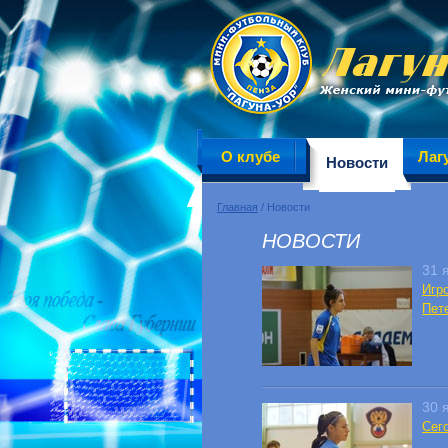
О клубе
Лаг
Новости
Главная
/ Новости
НОВОСТИ
31 
Игр
Пете
30 
Сег