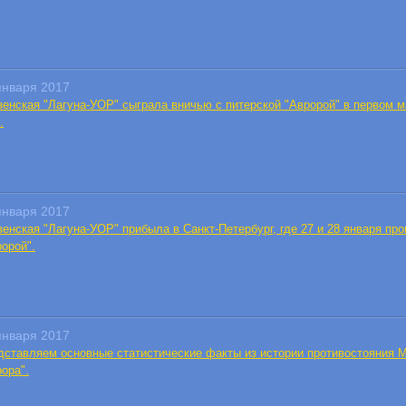
января 2017
зенская "Лагуна-УОР" сыграла вничью с питерской "Авророй" в первом ма
.
января 2017
енская "Лагуна-УОР" прибыла в Санкт-Петербург, где 27 и 28 января пр
орой".
января 2017
дставляем основные статистические факты из истории противостояния 
ора".