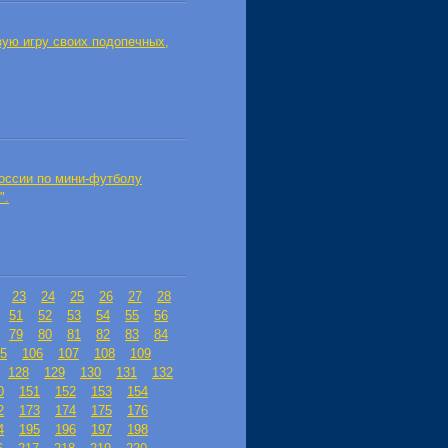
ую игру своих подопечных,
России по мини-футболу
".
23
24
25
26
27
28
51
52
53
54
55
56
79
80
81
82
83
84
5
106
107
108
109
128
129
130
131
132
0
151
152
153
154
2
173
174
175
176
4
195
196
197
198