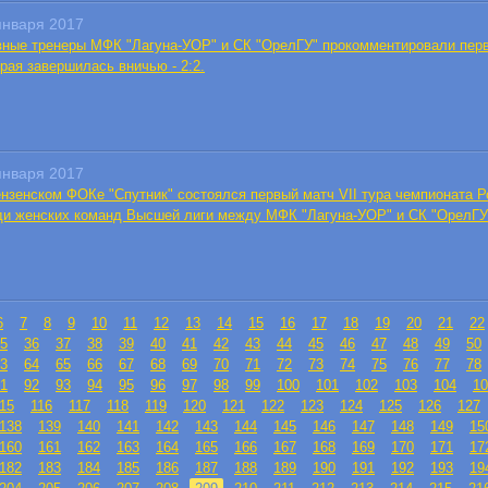
января 2017
вные тренеры МФК "Лагуна-УОР" и СК "ОрелГУ" прокомментировали перв
рая завершилась вничью - 2:2.
января 2017
ензенском ФОКе "Спутник" состоялся первый матч VII тура чемпионата 
ди женских команд Высшей лиги между МФК "Лагуна-УОР" и СК "ОрелГУ
6
7
8
9
10
11
12
13
14
15
16
17
18
19
20
21
22
5
36
37
38
39
40
41
42
43
44
45
46
47
48
49
50
3
64
65
66
67
68
69
70
71
72
73
74
75
76
77
78
1
92
93
94
95
96
97
98
99
100
101
102
103
104
10
15
116
117
118
119
120
121
122
123
124
125
126
127
138
139
140
141
142
143
144
145
146
147
148
149
15
160
161
162
163
164
165
166
167
168
169
170
171
17
182
183
184
185
186
187
188
189
190
191
192
193
19