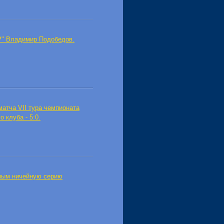
Р" Владимир Подобедов.
атча VII тура чемпионата
 клуба - 5:0.
амым ничейную серию