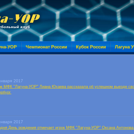
уна-УОР
Чемпионат России
Кубок России
Лагуна 
января 2017
ок МФК "Лагуна-УОР" Лиана Юхаева рассказала об успешном выезде сво
рбург.
января 2017
одня День рождения отмечает игрок МФК "Лагуна-УОР" Оксана Антонова