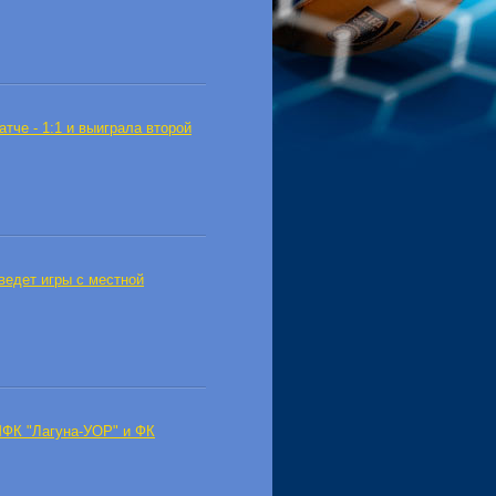
тче - 1:1 и выиграла второй
оведет игры с местной
МФК "Лагуна-УОР" и ФК