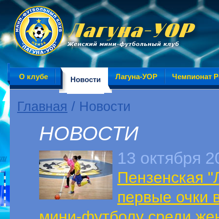
О клубе
Лагуна-УОР
Чемпионат Р
Новости
Главная
/ Новости
НОВОСТИ
13 октября 2
Пензенская "
первые очки 
мини-футболу среди жен