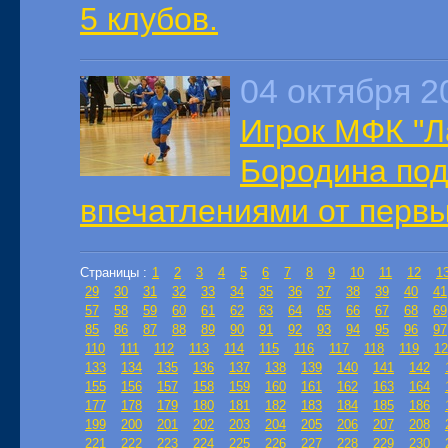
5 клубов.
04 октября 2
Игрок МФК "Л
Бородина по
впечатлениями от первы
Страницы :
1
2
3
4
5
6
7
8
9
10
11
12
1
29
30
31
32
33
34
35
36
37
38
39
40
41
57
58
59
60
61
62
63
64
65
66
67
68
69
85
86
87
88
89
90
91
92
93
94
95
96
97
110
111
112
113
114
115
116
117
118
119
12
133
134
135
136
137
138
139
140
141
142
155
156
157
158
159
160
161
162
163
164
177
178
179
180
181
182
183
184
185
186
199
200
201
202
203
204
205
206
207
208
221
222
223
224
225
226
227
228
229
230