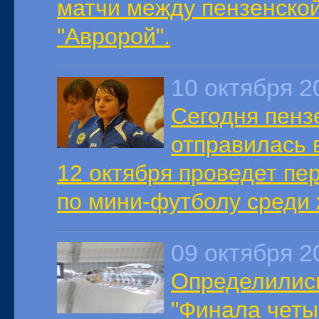
матчи между пензенской
"Авророй".
10 октября 2
Сегодня пенз
отправилась в
12 октября проведет пе
по мини-футболу среди 
09 октября 2
Определились
"Финала четы