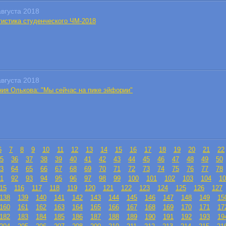
августа 2018
тистика студенческого ЧМ-2018
августа 2018
ния Олькова: "Мы сейчас на пике эйфории"
6
7
8
9
10
11
12
13
14
15
16
17
18
19
20
21
22
5
36
37
38
39
40
41
42
43
44
45
46
47
48
49
50
3
64
65
66
67
68
69
70
71
72
73
74
75
76
77
78
1
92
93
94
95
96
97
98
99
100
101
102
103
104
10
15
116
117
118
119
120
121
122
123
124
125
126
127
138
139
140
141
142
143
144
145
146
147
148
149
15
160
161
162
163
164
165
166
167
168
169
170
171
17
182
183
184
185
186
187
188
189
190
191
192
193
19