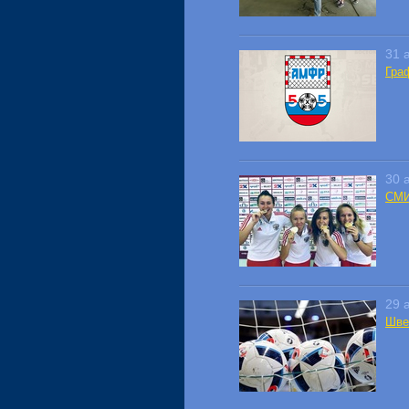
31 
Гра
30 
СМИ
29 
Шве