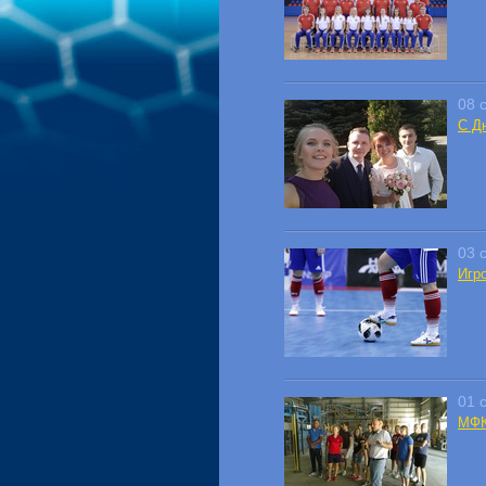
08 
С Д
03 
Игр
01 
МФК