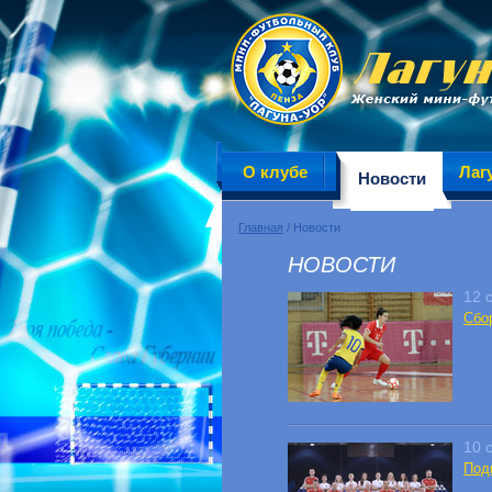
О клубе
Лаг
Новости
Главная
/ Новости
НОВОСТИ
12 
Сбо
10 
Под