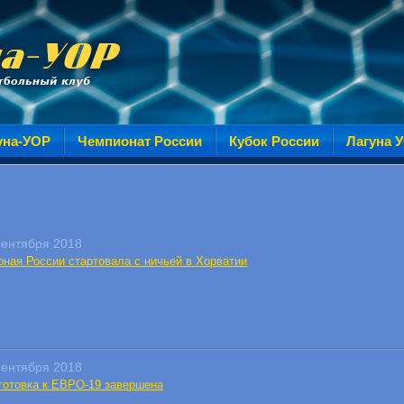
уна-УОР
Чемпионат России
Кубок России
Лагуна 
сентября 2018
рная России стартовала с ничьей в Хорватии
сентября 2018
готовка к ЕВРО-19 завершена