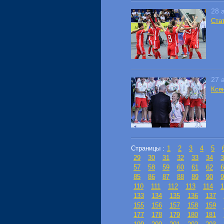
28 
Ста
27 
Ксе
Страницы :
1
2
3
4
5
29
30
31
32
33
34
3
57
58
59
60
61
62
6
85
86
87
88
89
90
9
110
111
112
113
114
1
133
134
135
136
137
155
156
157
158
159
177
178
179
180
181