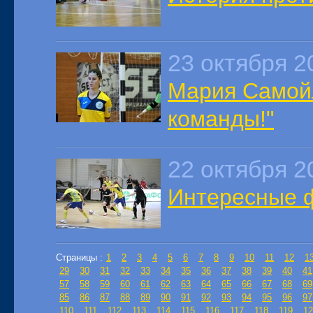
23 октября 2
Мария Самойл
команды!"
22 октября 2
Интересные ф
Страницы :
1
2
3
4
5
6
7
8
9
10
11
12
1
29
30
31
32
33
34
35
36
37
38
39
40
41
57
58
59
60
61
62
63
64
65
66
67
68
69
85
86
87
88
89
90
91
92
93
94
95
96
97
110
111
112
113
114
115
116
117
118
119
12