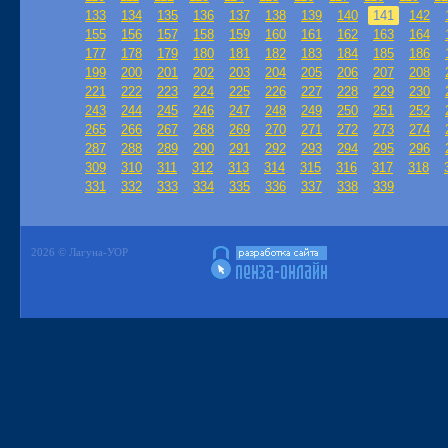
133
134
135
136
137
138
139
140
141
142
155
156
157
158
159
160
161
162
163
164
177
178
179
180
181
182
183
184
185
186
199
200
201
202
203
204
205
206
207
208
221
222
223
224
225
226
227
228
229
230
243
244
245
246
247
248
249
250
251
252
265
266
267
268
269
270
271
272
273
274
287
288
289
290
291
292
293
294
295
296
309
310
311
312
313
314
315
316
317
318
331
332
333
334
335
336
337
338
339
2026 © Лагуна-УОР