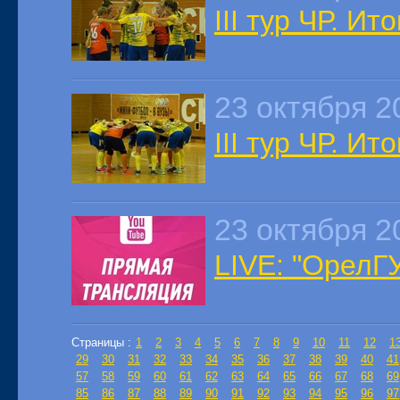
III тур ЧР. И
23 октября 2
III тур ЧР. И
23 октября 2
LIVE: "ОрелГ
Страницы :
1
2
3
4
5
6
7
8
9
10
11
12
1
29
30
31
32
33
34
35
36
37
38
39
40
41
57
58
59
60
61
62
63
64
65
66
67
68
69
85
86
87
88
89
90
91
92
93
94
95
96
97