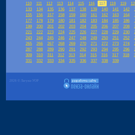
110
111
112
113
114
115
116
117
118
119
12
133
134
135
136
137
138
139
140
141
142
155
156
157
158
159
160
161
162
163
164
177
178
179
180
181
182
183
184
185
186
199
200
201
202
203
204
205
206
207
208
221
222
223
224
225
226
227
228
229
230
243
244
245
246
247
248
249
250
251
252
265
266
267
268
269
270
271
272
273
274
287
288
289
290
291
292
293
294
295
296
309
310
311
312
313
314
315
316
317
318
331
332
333
334
335
336
337
338
339
2026 © Лагуна-УОР