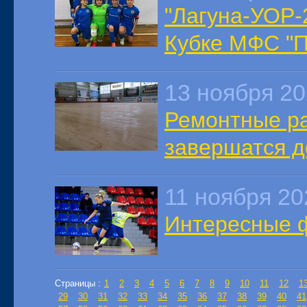
"Лагуна-УОР-2
Кубке МФС "
13 ноября 2
Ремонтные ра
завершатся д
11 ноября 20
Интересные ф
Страницы :
1
2
3
4
5
6
7
8
9
10
11
12
1
29
30
31
32
33
34
35
36
37
38
39
40
41