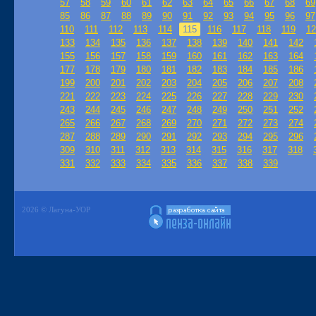
57
58
59
60
61
62
63
64
65
66
67
68
69
85
86
87
88
89
90
91
92
93
94
95
96
97
110
111
112
113
114
115
116
117
118
119
12
133
134
135
136
137
138
139
140
141
142
155
156
157
158
159
160
161
162
163
164
177
178
179
180
181
182
183
184
185
186
199
200
201
202
203
204
205
206
207
208
221
222
223
224
225
226
227
228
229
230
243
244
245
246
247
248
249
250
251
252
265
266
267
268
269
270
271
272
273
274
287
288
289
290
291
292
293
294
295
296
309
310
311
312
313
314
315
316
317
318
331
332
333
334
335
336
337
338
339
2026 © Лагуна-УОР