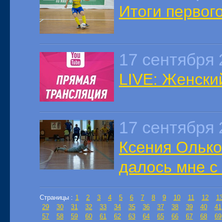
Итоги первого
17 сентября 
LIVE: Женски
17 сентября 
Ксения Олько
далось мне с
Страницы :
1
2
3
4
5
6
7
8
9
10
11
12
1
29
30
31
32
33
34
35
36
37
38
39
40
41
57
58
59
60
61
62
63
64
65
66
67
68
69