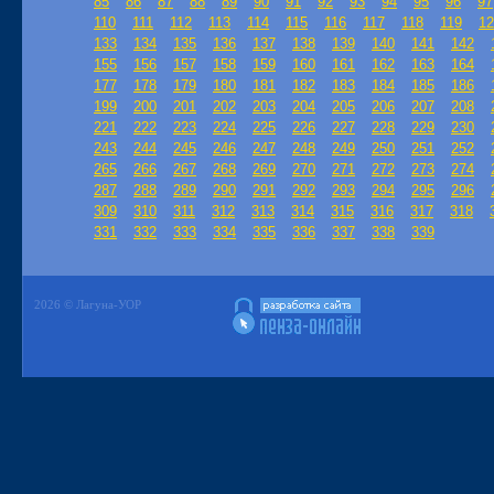
85
86
87
88
89
90
91
92
93
94
95
96
97
110
111
112
113
114
115
116
117
118
119
12
133
134
135
136
137
138
139
140
141
142
155
156
157
158
159
160
161
162
163
164
177
178
179
180
181
182
183
184
185
186
199
200
201
202
203
204
205
206
207
208
221
222
223
224
225
226
227
228
229
230
243
244
245
246
247
248
249
250
251
252
265
266
267
268
269
270
271
272
273
274
287
288
289
290
291
292
293
294
295
296
309
310
311
312
313
314
315
316
317
318
331
332
333
334
335
336
337
338
339
2026 © Лагуна-УОР