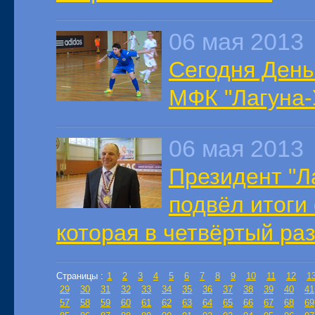
06 мая 2013
Сегодня День
МФК "Лагуна-
06 мая 2013
Президент "Л
подвёл итоги
которая в четвёртый ра
Страницы :
1
2
3
4
5
6
7
8
9
10
11
12
1
29
30
31
32
33
34
35
36
37
38
39
40
41
57
58
59
60
61
62
63
64
65
66
67
68
69