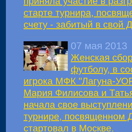
приняла участие в разг
старте турнира, посвящ
счету - забитый в свой 
07 мая 2013
Женская сбор
футболу, в с
игрока МФК "Лагуна-УО
Мария Филисова и Татья
начала свое выступлен
турнире, посвященном 
стартовал в Москве.