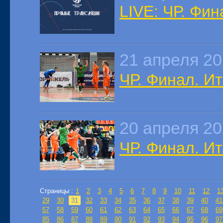
LIVE: ЧР. Фи
21 апреля 2
ЧР. Финал. И
20 апреля 2
ЧР. Финал. И
Страницы :
1
2
3
4
5
6
7
8
9
10
11
12
1
29
30
31
32
33
34
35
36
37
38
39
40
41
57
58
59
60
61
62
63
64
65
66
67
68
69
85
86
87
88
89
90
91
92
93
94
95
96
97