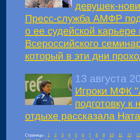
девушек-нови
Пресс-служба АМФР под
о ее судейской карьере 
Всероссийского семинар
который в эти дни прохо
13 августа 2
Игроки МФК "
подготовку к
отдыхе рассказала Нат
Страницы :
1
2
3
4
5
6
7
8
9
10
11
12
1