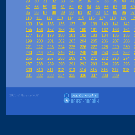
29
30
31
32
33
34
35
36
37
38
39
40
41
57
58
59
60
61
62
63
64
65
66
67
68
69
85
86
87
88
89
90
91
92
93
94
95
96
97
110
111
112
113
114
115
116
117
118
119
12
133
134
135
136
137
138
139
140
141
142
155
156
157
158
159
160
161
162
163
164
177
178
179
180
181
182
183
184
185
186
199
200
201
202
203
204
205
206
207
208
221
222
223
224
225
226
227
228
229
230
243
244
245
246
247
248
249
250
251
252
265
266
267
268
269
270
271
272
273
274
287
288
289
290
291
292
293
294
295
296
309
310
311
312
313
314
315
316
317
318
331
332
333
334
335
336
337
338
339
2026 © Лагуна-УОР