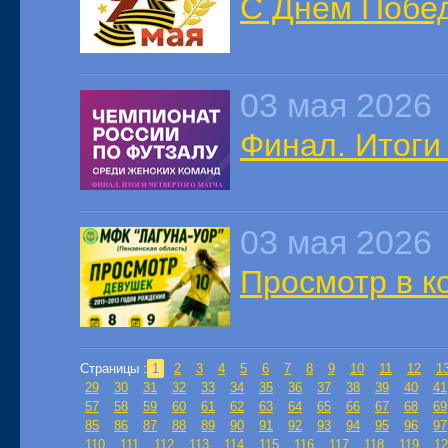
С Днем Побе
03 мая 2026
Финал. Итоги
03 мая 2026
Просмотр в к
Страницы :
1
2
3
4
5
6
7
8
9
10
11
12
1
29
30
31
32
33
34
35
36
37
38
39
40
41
57
58
59
60
61
62
63
64
65
66
67
68
69
85
86
87
88
89
90
91
92
93
94
95
96
97
110
111
112
113
114
115
116
117
118
119
12