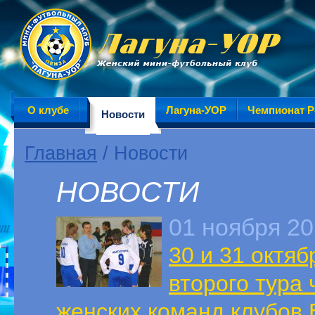
О клубе
Лагуна-УОР
Чемпионат Р
Новости
Главная
/ Новости
НОВОСТИ
01 ноября 2
30 и 31 октя
второго тура
женских команд клубов 