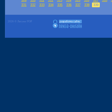
309
310
311
312
313
314
315
316
317
318
331
332
333
334
335
336
337
338
339
2026 © Лагуна-УОР