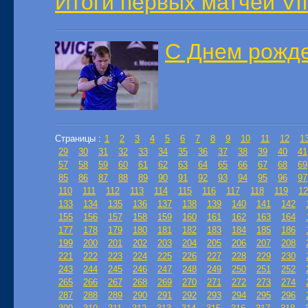
Итоги первых матчей VII
С Днем рожде
Страницы :
1
2
3
4
5
6
7
8
9
10
11
12
1
29
30
31
32
33
34
35
36
37
38
39
40
41
57
58
59
60
61
62
63
64
65
66
67
68
69
85
86
87
88
89
90
91
92
93
94
95
96
97
110
111
112
113
114
115
116
117
118
119
12
133
134
135
136
137
138
139
140
141
142
155
156
157
158
159
160
161
162
163
164
177
178
179
180
181
182
183
184
185
186
199
200
201
202
203
204
205
206
207
208
221
222
223
224
225
226
227
228
229
230
243
244
245
246
247
248
249
250
251
252
265
266
267
268
269
270
271
272
273
274
287
288
289
290
291
292
293
294
295
296