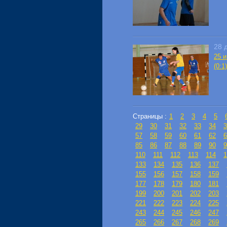
28 
25 и
(0:1
Страницы :
1
2
3
4
5
29
30
31
32
33
34
3
57
58
59
60
61
62
6
85
86
87
88
89
90
9
110
111
112
113
114
1
133
134
135
136
137
155
156
157
158
159
177
178
179
180
181
199
200
201
202
203
221
222
223
224
225
243
244
245
246
247
265
266
267
268
269