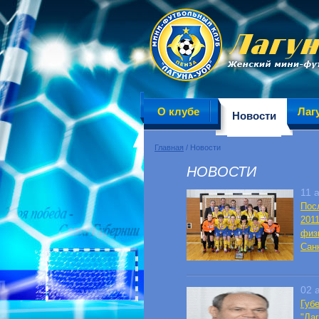
О клубе
Лаг
Новости
Главная
/ Новости
НОВОСТИ
11 
Пос
201
физ
Сан
02 
Губ
"Ла