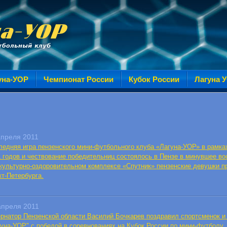
уна-УОР
Чемпионат России
Кубок России
Лагуна 
апреля 2011
ледняя игра пензенского мини-футбольного клуба «Лагуна-УОР» в рамка
1 годов и чествование победительниц состоялось в Пензе в минувшее во
культурно-оздоровительном комплексе «Спутник» пензенские девушки п
кт-Петербурга.
апреля 2011
ернатор Пензенской области Василий Бочкарев поздравил спортсменок и
гуна-УОР" с победой в соревнованиях на Кубок России по мини-футболу.