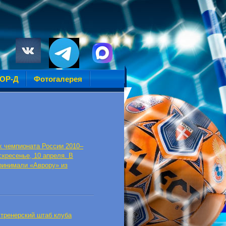
УОР-Д
Фотогалерея
х чемпионата России 2010–
скресенье, 10 апреля. В
ринимали «Аврору» из
 тренерский штаб клуба