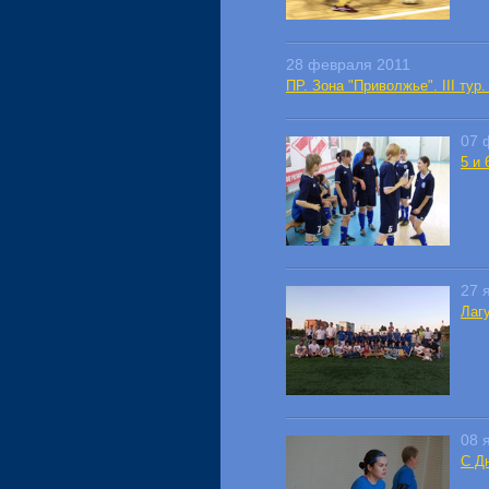
28 февраля 2011
ПР. Зона "Приволжье". III тур
07 
5 и
27 
Лаг
08 
С Д