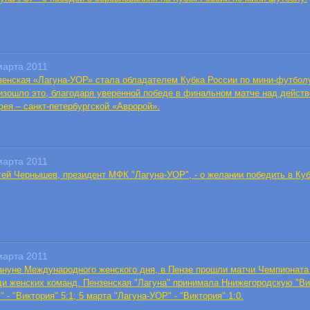
марта 2011
зенская «Лагуна-УОР» стала обладателем Кубка России по мини-футболу
изошло это, благодаря уверенной победе в финальном матче над дейст
фея – санкт-петербургской «Авророй».
марта 2011
гей Чернышев, президент МФК "Лагуна-УОР", - о желании победить в Куб
марта 2011
ануне Международного женского дня, в Пензе прошли матчи Чемпионата
ди женских команд. Пензенская "Лагуна" принимала Ннижегородскую "Вик
 - "Виктория" 5:1; 5 марта "Лагуна-УОР" - "Виктория" 1:0.