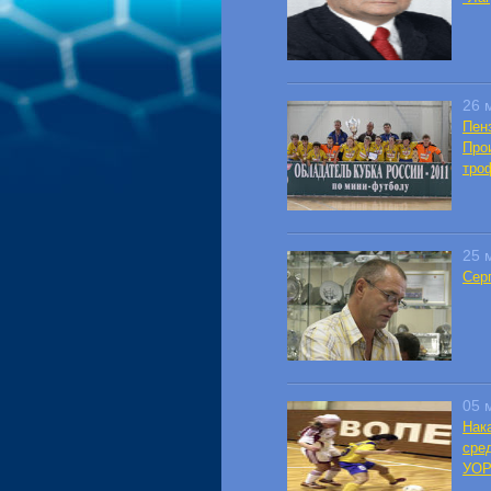
26 
Пен
Про
тро
25 
Сер
05 
Нак
сре
УОР"