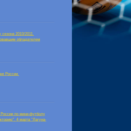
 сезона 2010/2011.
вовавшим обладателем
ке России.
 России по мини-футболу
торию". 4 марта "Лагуна-