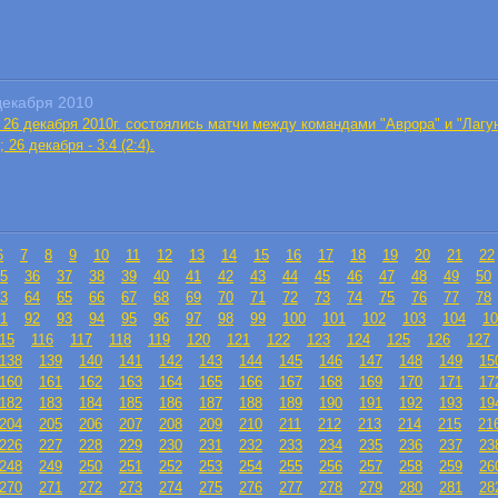
декабря 2010
 26 декабря 2010г. состоялись матчи между командами "Аврора" и "Лагун
); 26 декабря - 3:4 (2:4).
6
7
8
9
10
11
12
13
14
15
16
17
18
19
20
21
22
5
36
37
38
39
40
41
42
43
44
45
46
47
48
49
50
3
64
65
66
67
68
69
70
71
72
73
74
75
76
77
78
1
92
93
94
95
96
97
98
99
100
101
102
103
104
10
15
116
117
118
119
120
121
122
123
124
125
126
127
138
139
140
141
142
143
144
145
146
147
148
149
15
160
161
162
163
164
165
166
167
168
169
170
171
17
182
183
184
185
186
187
188
189
190
191
192
193
19
204
205
206
207
208
209
210
211
212
213
214
215
21
226
227
228
229
230
231
232
233
234
235
236
237
23
248
249
250
251
252
253
254
255
256
257
258
259
26
270
271
272
273
274
275
276
277
278
279
280
281
28