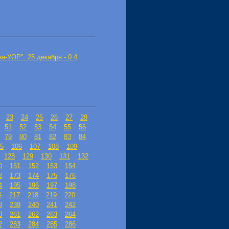
а-УОР". 25 декабря - 0:4
23
24
25
26
27
28
51
52
53
54
55
56
79
80
81
82
83
84
5
106
107
108
109
128
129
130
131
132
0
151
152
153
154
2
173
174
175
176
4
195
196
197
198
6
217
218
219
220
8
239
240
241
242
0
261
262
263
264
2
283
284
285
286