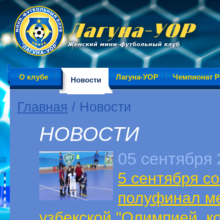
О клубе
Лагуна-УОР
Чемпионат Р
Новости
Главная
/ Новости
НОВОСТИ
05 сентября 
5 сентября со
полуфинал ме
узбекской "Олимпией, к