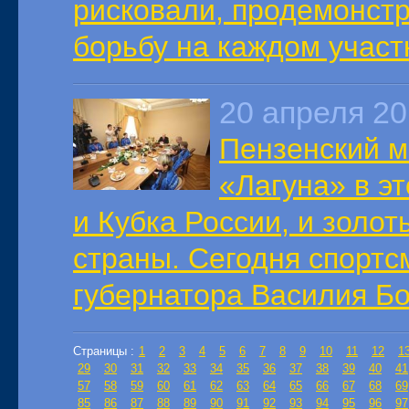
рисковали, продемонстр
борьбу на каждом участ
20 апреля 20
Пензенский м
«Лагуна» в э
и Кубка России, и золо
страны. Сегодня спортс
губернатора Василия Бо
Страницы :
1
2
3
4
5
6
7
8
9
10
11
12
1
29
30
31
32
33
34
35
36
37
38
39
40
41
57
58
59
60
61
62
63
64
65
66
67
68
69
85
86
87
88
89
90
91
92
93
94
95
96
97