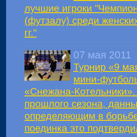
лучшие игроки "Чемпио
(футзалу) среди женски
гг."
07 мая 2011
Турнир «9 ма
мини-футболь
«Снежана-Котельники».
прошлого сезона, данны
определяющим в борьбе
поединка это подтверди