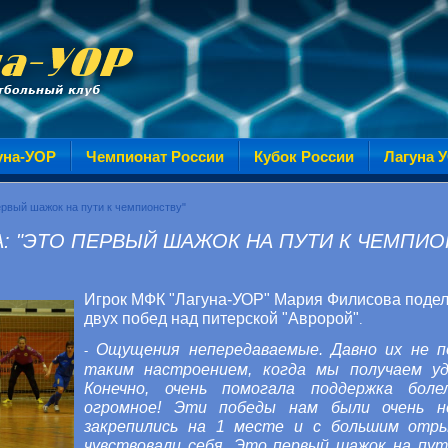
уна-УОР
Чемпионат России
Кубок России
Лагуна 
ервый шажок на пути к чемпионству"
: "ЭТО ПЕРВЫЙ ШАЖОК НА ПУТИ К ЧЕМПИО
Игрок МФК "Лагуна-УОР" Мария Филисова поде
двух побед над питерской "Авророй"
.
Ощущения непередаваемые. Давно их не п
-
таким настроением, когда мы получаем уд
Конечно, очень помогала поддержка боле
огромное! Эти победы нам были очень н
закрепились на 1 месте и с большим отры
чувствовали себя. Это первый шажок на пут