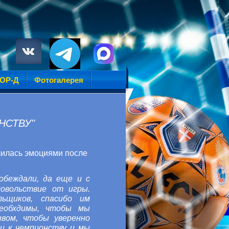
УОР-Д
Фотогалерея
НСТВУ"
лилась эмоциями после
обеждали, да еще и с
овольствие от игры.
льщиков
, спасибо им
еобхдимы, чтобы мы
вом, чтобы уверенно
и к чемпионству и мы