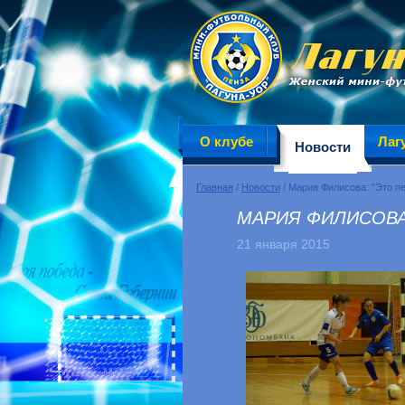
О клубе
Лаг
Новости
Главная
/
Новости
/ Мария Филисова: "Это п
МАРИЯ ФИЛИСОВА
21 января 2015