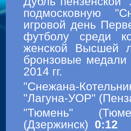
Дубль пензенской 
подмосковную "С
игровой день Перв
футболу среди к
женской Высшей л
бронзовые медали 
2014 гг.
"Снежана-Котель
"Лагуна-УОР" (Пенз
"Тюмень" (Тюм
(Дзержинск)
0:12