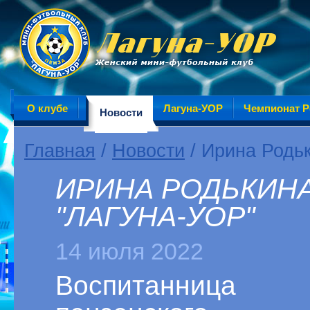
О клубе
Лагуна-УОР
Чемпионат Р
Новости
Главная
/
Новости
/ Ирина Родь
ИРИНА РОДЬКИНА
"ЛАГУНА-УОР"
14 июля 2022
Воспитанница