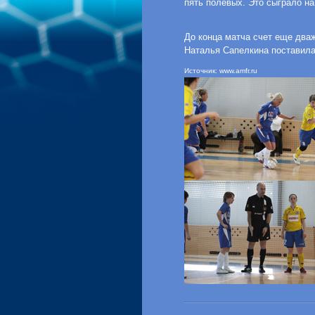
пять полевых. Это сыграло н
До конца матча счет еще два
Наталья Сапелкина поставила 
Источник: www.amfr.ru