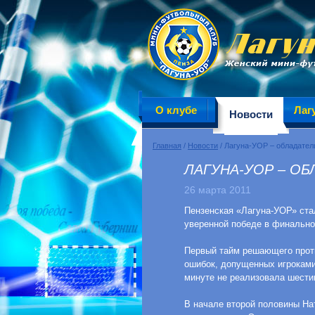
О клубе
Лаг
Новости
Главная
/
Новости
/ Лагуна-УОР – обладател
ЛАГУНА-УОР – ОБ
26 марта 2011
Пензенская «Лагуна-УОР» ста
уверенной победе в финально
Первый тайм решающего проти
ошибок, допущенных игроками
минуте не реализовала шести
В начале второй половины Нат