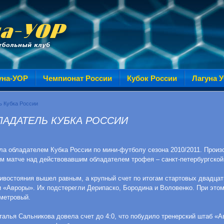
уна-УОР
Чемпионат России
Кубок России
Лагуна 
ь Кубка России
ЛАДАТЕЛЬ КУБКА РОССИИ
ла обладателем Кубка России по мини-футболу сезона 2010/2011. Произ
м матче над действовавшим обладателем трофея – санкт-петербургской
востояния вышел равным, а крупный счет по итогам стартовых двадцат
 «Авроры». Их подстерегли Дерипаско, Бородина и Воловенко. При этом
метровый.
алья Сальникова довела счет до 4:0, что побудило тренерский штаб «А