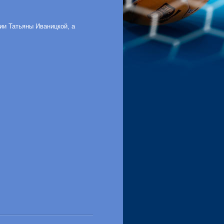
ии Татьяны Иваницкой, а