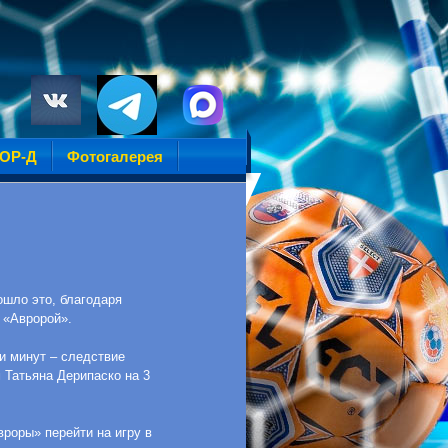
УОР-Д
Фотогалерея
ошло это, благодаря
 «Авророй».
и минут – следствие
 Татьяна Дерипаско на 3
вроры» перейти на игру в